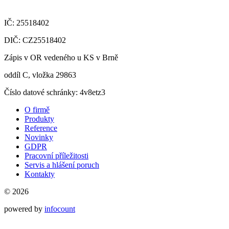
IČ: 25518402
DIČ: CZ25518402
Zápis v OR vedeného u KS v Brně
oddíl C, vložka 29863
Číslo datové schránky: 4v8etz3
O firmě
Produkty
Reference
Novinky
GDPR
Pracovní příležitosti
Servis a hlášení poruch
Kontakty
© 2026
powered by
infocount