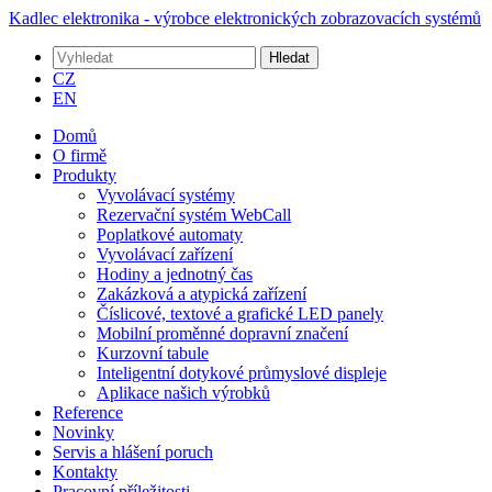
Kadlec elektronika - výrobce elektronických zobrazovacích systémů
Hledat
CZ
EN
Domů
O firmě
Produkty
Vyvolávací systémy
Rezervační systém WebCall
Poplatkové automaty
Vyvolávací zařízení
Hodiny a jednotný čas
Zakázková a atypická zařízení
Číslicové, textové a grafické LED panely
Mobilní proměnné dopravní značení
Kurzovní tabule
Inteligentní dotykové průmyslové displeje
Aplikace našich výrobků
Reference
Novinky
Servis a hlášení poruch
Kontakty
Pracovní příležitosti