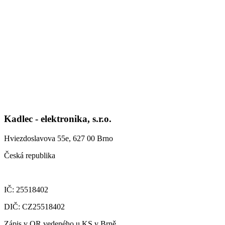
Kadlec - elektronika, s.r.o.
Hviezdoslavova 55e, 627 00 Brno
Česká republika
IČ: 25518402
DIČ: CZ25518402
Zápis v OR vedeného u KS v Brně