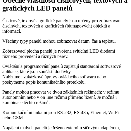
Obecné vlastnosti číslicových, textových a
grafických LED panelů
Číslicové, textové a grafické panely jsou určeny pro zobrazování
číselných, textových a grafických (bitmapových) objektů a
informací.
Všechny typy panelů mohou zobrazovat datum, čas a teplotu.
Zobrazovací plocha panelů je tvořena svítícími LED diodami
různého provedení a různých barev.
Ovládání a programování panelů zajišťují standardní softwarové
aplikace, které jsou součástí dodávky.
Nabízíme i zakázkové úpravy ovládacího softwaru nebo
poskytneme popis komunikačního protokolu.
Panely mohou pracovat ve dvou základních režimech; v režimu
autonomním nebo v on-line režimu přímého řízení. Je možná i
kombinace těchto režimů.
Komunikačními linkami jsou RS-232, RS-485, Ethernet, Wi-Fi
nebo GSM.
Napájení malých panelů je řešeno externím síťovým adaptérem,