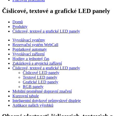
Číslicové, textové a grafické LED panely
Domů
Produkty
Číslicové, textové a grafické LED panely
Vyvolávací systémy
Rezervační systém WebCall
Poplatkové automaty
Vyvolávací zařízení
Hodiny a jednotný čas
Zakázková a atypická zařízení
Číslicové, textové a grafické LED panely
Číslicové LED panely
Textové LED panely
Grafické LED panely
RGB panely
Mobilní proměnné dopravní značení
Kurzovní tabule
Inteligentní dotykové průmyslové displeje
Aplikace našich výrobků