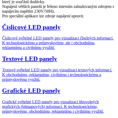
který je součástí dodávky.
Napájení větších panelů je řešeno interním zabudovaným zdrojem s
napájecím napětím 230V/50Hz.
Pro speciální aplikace lze zdroje napájení upravit.
Číslicové LED panely
Číslicové světelné LED panely pro vizualizaci číselných informací.
K technologickému a průmyslovému, ale i obchodnímu,
reklamnímu a civilnímu využití.
Textové LED panely
Textové světelné LED panely pro vizualizaci textových informací.
K obchodnímu, reklamnímu, civilnímu i technologickému a
průmyslovému využití.
Grafické LED panely
Grafické světelné LED panely pro vizualizaci libovolných
grafických (bitmapových) informací. K technologickému,
průmyslovému, obchodnímu, reklamnímu i civilnímu využití.