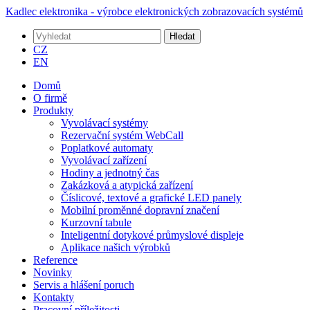
Kadlec elektronika - výrobce elektronických zobrazovacích systémů
Hledat
CZ
EN
Domů
O firmě
Produkty
Vyvolávací systémy
Rezervační systém WebCall
Poplatkové automaty
Vyvolávací zařízení
Hodiny a jednotný čas
Zakázková a atypická zařízení
Číslicové, textové a grafické LED panely
Mobilní proměnné dopravní značení
Kurzovní tabule
Inteligentní dotykové průmyslové displeje
Aplikace našich výrobků
Reference
Novinky
Servis a hlášení poruch
Kontakty
Pracovní příležitosti