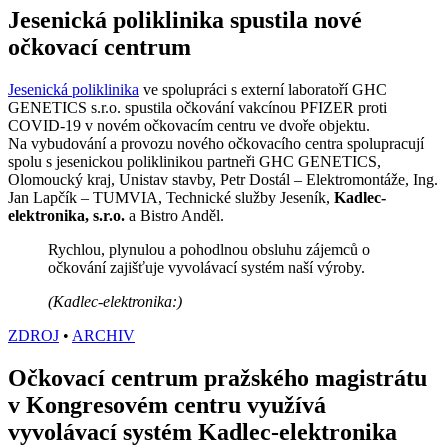
Jesenická poliklinika spustila nové
očkovací centrum
Jesenická poliklinika
ve spolupráci s externí laboratoří GHC
GENETICS s.r.o. spustila očkování vakcínou PFIZER proti
COVID-19 v novém očkovacím centru ve dvoře objektu.
Na vybudování a provozu nového očkovacího centra spolupracují
spolu s jesenickou poliklinikou partneři GHC GENETICS,
Olomoucký kraj, Unistav stavby, Petr Dostál – Elektromontáže, Ing.
Jan Lapčík – TUMVIA, Technické služby Jeseník,
Kadlec-
elektronika, s.r.o.
a Bistro Anděl.
Rychlou, plynulou a pohodlnou obsluhu zájemců o
očkování zajišťuje vyvolávací systém naší výroby.
(Kadlec-elektronika:)
ZDROJ
•
ARCHIV
Očkovací centrum pražského magistrátu
v Kongresovém centru využívá
vyvolávací systém Kadlec-elektronika