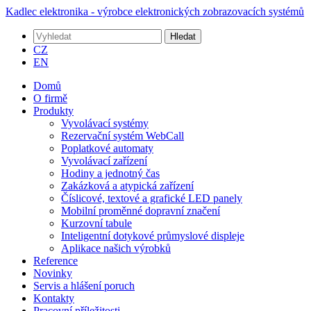
Kadlec elektronika - výrobce elektronických zobrazovacích systémů
Hledat
CZ
EN
Domů
O firmě
Produkty
Vyvolávací systémy
Rezervační systém WebCall
Poplatkové automaty
Vyvolávací zařízení
Hodiny a jednotný čas
Zakázková a atypická zařízení
Číslicové, textové a grafické LED panely
Mobilní proměnné dopravní značení
Kurzovní tabule
Inteligentní dotykové průmyslové displeje
Aplikace našich výrobků
Reference
Novinky
Servis a hlášení poruch
Kontakty
Pracovní příležitosti