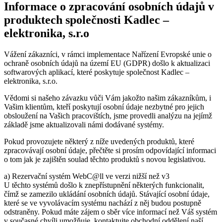
Informace o zpracování osobních údajů v
produktech společnosti Kadlec –
elektronika, s.r.o
Vážení zákazníci, v rámci implementace Nařízení Evropské unie o
ochraně osobních údajů na území EU (GDPR) došlo k aktualizaci
softwarových aplikací, které poskytuje společnost Kadlec –
elektronika, s.r.o.
Vědomi si našeho závazku vůči Vám jakožto našim zákazníkům, i
Vašim klientům, kteří poskytují osobní údaje nezbytné pro jejich
obsloužení na Vašich pracovištích, jsme provedli analýzu na jejímž
základě jsme aktualizovali námi dodávané systémy.
Pokud provozujete některý z níže uvedených produktů, které
zpracovávají osobní údaje, přečtěte si prosím odpovídající informaci
o tom jak je zajištěn soulad těchto produktů s novou legislativou.
a) Rezervační systém WebC@ll ve verzi nižší než v3
U těchto systémů došlo k znepřístupnění některých funkcionalit,
čímž se zamezilo ukládání osobních údajů. Stávající osobní údaje,
které se ve vyvolávacím systému nachází z něj budou postupně
odstraněny. Pokud máte zájem o sběr více informací než Váš systém
v současné chvíli umožňuje, kontaktujte obchodní oddělení naší