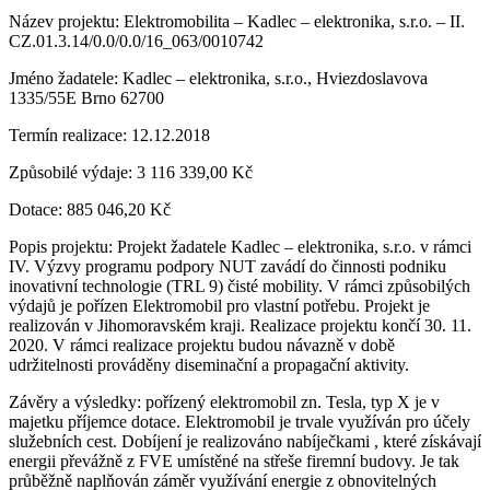
Název projektu: Elektromobilita – Kadlec – elektronika, s.r.o. – II.
CZ.01.3.14/0.0/0.0/16_063/0010742
Jméno žadatele: Kadlec – elektronika, s.r.o., Hviezdoslavova
1335/55E Brno 62700
Termín realizace: 12.12.2018
Způsobilé výdaje: 3 116 339,00 Kč
Dotace: 885 046,20 Kč
Popis projektu: Projekt žadatele Kadlec – elektronika, s.r.o. v rámci
IV. Výzvy programu podpory NUT zavádí do činnosti podniku
inovativní technologie (TRL 9) čisté mobility. V rámci způsobilých
výdajů je pořízen Elektromobil pro vlastní potřebu. Projekt je
realizován v Jihomoravském kraji. Realizace projektu končí 30. 11.
2020. V rámci realizace projektu budou návazně v době
udržitelnosti prováděny diseminační a propagační aktivity.
Závěry a výsledky: pořízený elektromobil zn. Tesla, typ X je v
majetku příjemce dotace. Elektromobil je trvale využíván pro účely
služebních cest. Dobíjení je realizováno nabíječkami , které získávají
energii převážně z FVE umístěné na střeše firemní budovy. Je tak
průběžně naplňován záměr využívání energie z obnovitelných