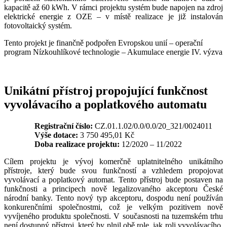
kapacitě až 60 kWh. V rámci projektu systém bude napojen na zdroj
elektrické energie z OZE – v místě realizace je již instalován
fotovoltaický systém.
Tento projekt je finančně podpořen Evropskou unií – operační
program Nízkouhlíkové technologie – Akumulace energie IV. výzva
Unikátní přístroj propojující funkčnost
vyvolávacího a poplatkového automatu
Registrační číslo:
CZ.01.1.02/0.0/0.0/20_321/0024011
Výše dotace:
3 750 495,01 Kč
Doba realizace projektu:
12/2020 – 11/2022
Cílem projektu je vývoj komerčně uplatnitelného unikátního
přístroje, který bude svou funkčností a vzhledem propojovat
vyvolávací a poplatkový automat. Tento přístroj bude postaven na
funkčnosti a principech nově legalizovaného akceptoru České
národní banky. Tento nový typ akceptoru, dospodu není používán
konkurenčními společnostmi, což je velkým pozitivem nově
vyvíjeného produktu společnosti. V současnosti na tuzemském trhu
není dostupný přístroj, který by plnil obě role, jak roli vyvolávacího,