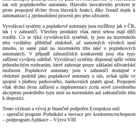
tak roli poplatkového automatu. Hlavním inovativním prvkem je
proto propojení těchto dvou hlavních funkcí, díky čemuž dojde k
automatizaci a zjednodušení procesů pro jeho uživatele.
Vyvolávací systémy a poplatkové automaty jsou rozšířeny jak v ČR,
tak i v zahraničí. Všechny produkty však mezi sebou mají dílčí
rozdíly. Co se týká vyvolávacích systémů, ty jsou na tuzemském
trhu vyráběny přibližně obdobně, ač samotných výrobců není
mnoho, to samé platí na tuzemském trhu také o poplatkových
automatech. V případě zahraničních konkurentů jsou oba typy
zařízení vyvíjeny odlišně. Vyvolávací systémy disponují spíše velmi
jednoduchým rozhraním, které zahrnuje pouze základní uživatelské
možnosti. Poplatkové automaty jsou v zahraničí dostupné v
obdobné podobě jako poplatkové automaty u nás, avšak spíše ve
spojení s platbou parkovného, bankovních plateb apod. Propojení
však těchto dvou zařízení a implementace zcela nově zavedeného
akceptoru posledního typu není na tuzemském ani zahraničním trhu
k dispozici.
Tento výzkum a vývoj je finančně podpořen Evropskou unií
– operační program Podnikání a inovace pro konkurenceschopnost
– podprogram Aplikace – Výzva VIII