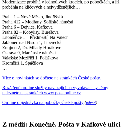
Modernizace probíhá v jednotlivých krocích, po pobočkách, a již
proběhla na klíčových a nejvytíženějších…
Praha 1 – Nové Město, Jindřišská
Praha 412 – Modřany, Sofijské náměstí
Praha 6 – Dejvice, Kafkova
Praha 82 – Kobylisy, Burešova
Litoměřice 1 – Předměstí, Na Valech
Jablonec nad Nisou 1, Liberecká
Znojmo 2, Dr. Milady Horákové
Ostrava 9, Mariánské náměstí
Valašské Meziříčí 1, Poláškova
Kroměříž 1, Spáčilova
…
Více o novinkách se dočtete na stránkách České pošty.
Rozšířené on-line služby navazující na vyvolávací systémy
naleznete na stránkách www.postaonline.cz
On-line objednávka na pobočky České pošty
(
)
návod
Z médií: Konečně. Pošta v Kafkově ulici