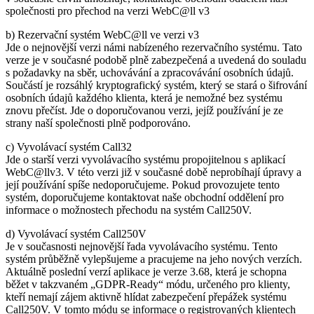
společnosti pro přechod na verzi WebC@ll v3
b) Rezervační systém WebC@ll ve verzi v3
Jde o nejnovější verzi námi nabízeného rezervačního systému. Tato
verze je v současné podobě plně zabezpečená a uvedená do souladu
s požadavky na sběr, uchovávání a zpracovávání osobních údajů.
Součástí je rozsáhlý kryptografický systém, který se stará o šifrování
osobních údajů každého klienta, která je nemožné bez systému
znovu přečíst. Jde o doporučovanou verzi, jejíž používání je ze
strany naší společnosti plně podporováno.
c) Vyvolávací systém Call32
Jde o starší verzi vyvolávacího systému propojitelnou s aplikací
WebC@llv3. V této verzi již v současné době neprobíhají úpravy a
její používání spíše nedoporučujeme. Pokud provozujete tento
systém, doporučujeme kontaktovat naše obchodní oddělení pro
informace o možnostech přechodu na systém Call250V.
d) Vyvolávací systém Call250V
Je v současnosti nejnovější řada vyvolávacího systému. Tento
systém průběžně vylepšujeme a pracujeme na jeho nových verzích.
Aktuálně poslední verzí aplikace je verze 3.68, která je schopna
běžet v takzvaném „GDPR-Ready“ módu, určeného pro klienty,
kteří nemají zájem aktivně hlídat zabezpečení přepážek systému
Call250V. V tomto módu se informace o registrovaných klientech