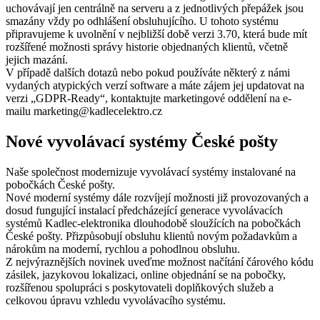
uchovávají jen centrálně na serveru a z jednotlivých přepážek jsou
smazány vždy po odhlášení obsluhujícího. U tohoto systému
připravujeme k uvolnění v nejbližší době verzi 3.70, která bude mít
rozšířené možnosti správy historie objednaných klientů, včetně
jejich mazání.
V případě dalších dotazů nebo pokud používáte některý z námi
vydaných atypických verzí software a máte zájem jej updatovat na
verzi „GDPR-Ready“, kontaktujte marketingové oddělení na e-
mailu marketing@kadlecelektro.cz
Nové vyvolávací systémy České pošty
Naše společnost modernizuje vyvolávací systémy instalované na
pobočkách České pošty.
Nové moderní systémy dále rozvíjejí možnosti již provozovaných a
dosud fungující instalací předcházející generace vyvolávacích
systémů Kadlec-elektronika dlouhodobě sloužících na pobočkách
České pošty. Přizpůsobují obsluhu klientů novým požadavkům a
nárokům na moderní, rychlou a pohodlnou obsluhu.
Z nejvýraznějších novinek uveďme možnost načítání čárového kódu
zásilek, jazykovou lokalizaci, online objednání se na pobočky,
rozšířenou spolupráci s poskytovateli doplňkových služeb a
celkovou úpravu vzhledu vyvolávacího systému.