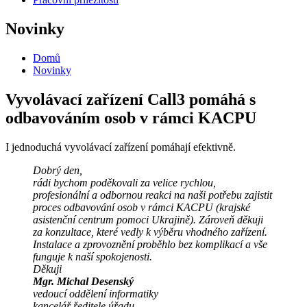
Novinky
Domů
Novinky
Vyvolávací zařízení Call3 pomáhá s
odbavováním osob v rámci KACPU
I jednoduchá vyvolávací zařízení pomáhají efektivně.
Dobrý den,
rádi bychom poděkovali za velice rychlou,
profesionální a odbornou reakci na naši potřebu zajistit
proces odbavování osob v rámci KACPU (krajské
asistenční centrum pomoci Ukrajině). Zároveň děkuji
za konzultace, které vedly k výběru vhodného zařízení.
Instalace a zprovoznění proběhlo bez komplikací a vše
funguje k naší spokojenosti.
Děkuji
Mgr. Michal Desenský
vedoucí oddělení informatiky
kancelář ředitele úřadu