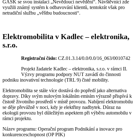
GASK se svou instalací „Nevědoucí nevědění“. Návštěvníci zde
využili známý systém k odbavování klientů, tentokrát však pro
netradiční službu „věštbu budoucnosti“.
Elektromobilita v Kadlec – elektronika,
s.r.o.
Registrační číslo:
CZ.01.3.14/0.0/0.0/16_063/0010742
Projekt žadatele Kadlec – elektronika, s.r.o. v rámci II.
Výzvy programu podpory NUT zavádí do činnosti
podniku inovativní technologie (TRL 9) čisté mobility.
Elektromobilita se stále více dostává do popředí jako alternativa
dopravy. Díky svým nulovým lokálním emisím výrazně přispívá k
čistotě životního prostředí v místě provozu. Nabíjení elektromobilu
se děje převážně v noci, kdy je elektřiny nadbytek. Důraz na
ekologii provozu byl důležitým aspektem při výběru automobilu v
rámci projektu.
Název programu: Operační program Podnikání a inovace pro
konkurenceschopnost (OP PIK)