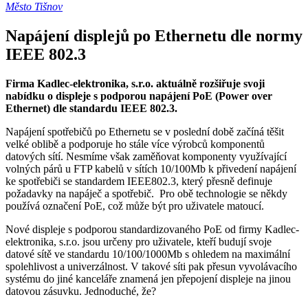
Město Tišnov
Napájení displejů po Ethernetu dle normy
IEEE 802.3
Firma Kadlec-elektronika, s.r.o. aktuálně rozšiřuje svoji
nabídku o displeje s podporou napájení PoE (Power over
Ethernet) dle standardu IEEE 802.3.
Napájení spotřebičů po Ethernetu se v poslední době začíná těšit
velké oblibě a podporuje ho stále více výrobců komponentů
datových sítí. Nesmíme však zaměňovat komponenty využívající
volných párů u FTP kabelů v sítích 10/100Mb k přivedení napájení
ke spotřebiči se standardem IEEE802.3, který přesně definuje
požadavky na napáječ a spotřebič. Pro obě technologie se někdy
používá označení PoE, což může být pro uživatele matoucí.
Nové displeje s podporou standardizovaného PoE od firmy Kadlec-
elektronika, s.r.o. jsou určeny pro uživatele, kteří budují svoje
datové sítě ve standardu 10/100/1000Mb s ohledem na maximální
spolehlivost a univerzálnost. V takové síti pak přesun vyvolávacího
systému do jiné kanceláře znamená jen přepojení displeje na jinou
datovou zásuvku. Jednoduché, že?