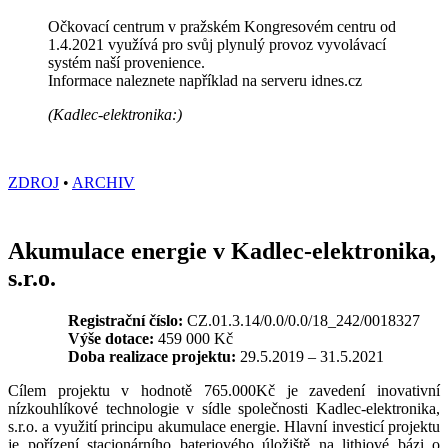
Očkovací centrum v pražském Kongresovém centru od
1.4.2021 využívá pro svůj plynulý provoz vyvolávací
systém naší provenience.
Informace naleznete například na serveru idnes.cz
(Kadlec-elektronika:)
ZDROJ
•
ARCHIV
Akumulace energie v Kadlec-elektronika,
s.r.o.
Registrační číslo:
CZ.01.3.14/0.0/0.0/18_242/0018327
Výše dotace:
459 000 Kč
Doba realizace projektu:
29.5.2019 – 31.5.2021
Cílem projektu v hodnotě 765.000Kč je zavedení inovativní
nízkouhlíkové technologie v sídle společnosti Kadlec-elektronika,
s.r.o. a využití principu akumulace energie. Hlavní investicí projektu
je pořízení stacionárního bateriového úložiště na lithiové bázi o