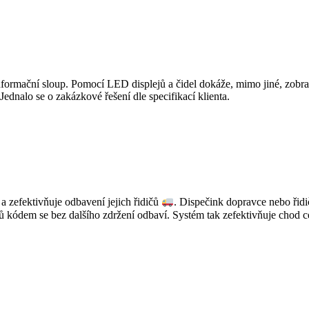
informační sloup. Pomocí LED displejů a čidel dokáže, mimo jiné, zobraz
ednalo se o zakázkové řešení dle specifikací klienta.
a zefektivňuje odbavení jejich řidičů
. Dispečink dopravce nebo řidič
ů kódem se bez dalšího zdržení odbaví. Systém tak zefektivňuje chod 