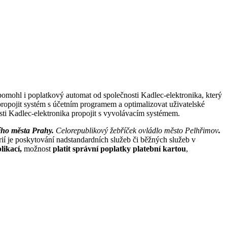
pomohl i poplatkový automat od společnosti Kadlec-elektronika, který
opojit systém s účetním programem a optimalizovat uživatelské
nosti Kadlec-elektronika propojit s vyvolávacím systémem.
ního města Prahy.
Celorepublikový žebříček ovládlo město Pelhřimov
.
rií je poskytování nadstandardních služeb či běžných služeb v
likací,
možnost
platit správní poplatky platební kartou
,