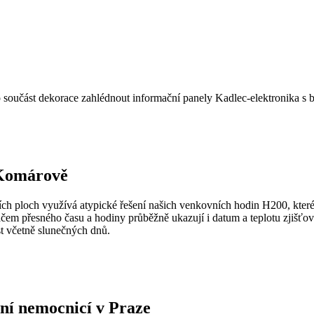
součást dekorace zahlédnout informační panely Kadlec-elektronika s bě
 Komárově
h ploch využívá atypické řešení našich venkovních hodin H200, které 
ačem přesného času a hodiny průběžně ukazují i datum a teplotu zjišťo
st včetně slunečných dnů.
tní nemocnicí v Praze