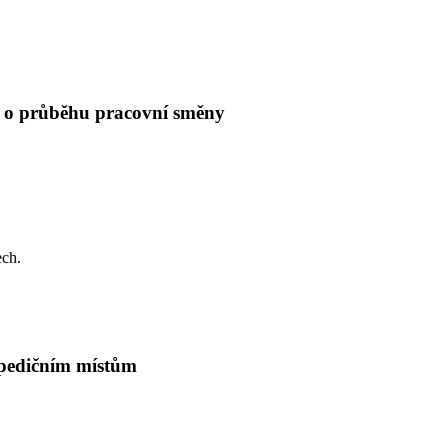
cí o průběhu pracovní směny
ech.
expedičním místům