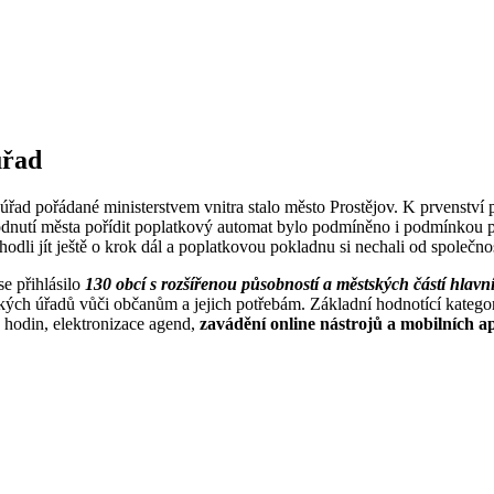
úřad
řad pořádané ministerstvem vnitra stalo město Prostějov. K prvenství 
nutí města pořídit poplatkový automat bylo podmíněno i podmínkou pr
zhodli jít ještě o krok dál a poplatkovou pokladnu si nechali od společ
se přihlásilo
130 obcí s rozšířenou působností a městských částí hlav
tských úřadů vůči občanům a jejich potřebám. Základní hodnotící katego
ch hodin, elektronizace agend,
zavádění online nástrojů a mobilních ap