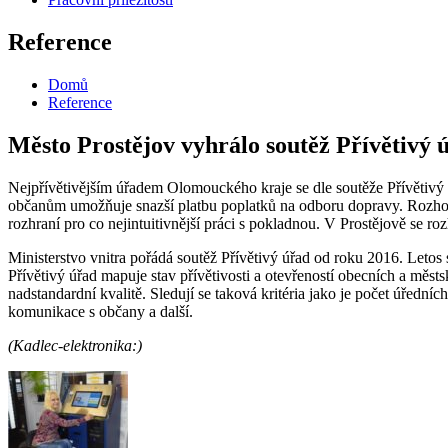
Reference
Domů
Reference
Město Prostějov vyhrálo soutěž Přívětivý 
Nejpřívětivějším úřadem Olomouckého kraje se dle soutěže Přívětivý ú
občanům umožňuje snazší platbu poplatků na odboru dopravy. Rozhod
rozhraní pro co nejintuitivnější práci s pokladnou. V Prostějově se ro
Ministerstvo vnitra pořádá soutěž Přívětivý úřad od roku 2016. Letos 
Přívětivý úřad mapuje stav přívětivosti a otevřeností obecních a měs
nadstandardní kvalitě. Sledují se taková kritéria jako je počet úřední
komunikace s občany a další.
(Kadlec-elektronika:)