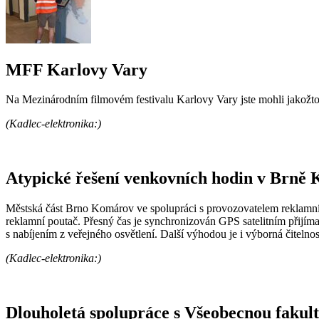
MFF Karlovy Vary
Na Mezinárodním filmovém festivalu Karlovy Vary jste mohli jakožto 
(Kadlec-elektronika:)
Atypické řešení venkovních hodin v Brně
Městská část Brno Komárov ve spolupráci s provozovatelem reklamníc
reklamní poutač. Přesný čas je synchronizován GPS satelitním přijím
s nabíjením z veřejného osvětlení. Další výhodou je i výborná čitelno
(Kadlec-elektronika:)
Dlouholetá spolupráce s Všeobecnou fakul