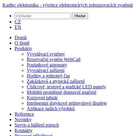
Kadlec elektronika - výrobce elektronických zobrazovacích systémů
Hledat
CZ
EN
Domů
O firmě
Produkty
Vyvolávací systémy
Rezervační systém WebCall
Poplatkové automaty
Vyvolávací zařízení
Hodiny a jednotný čas
Zakázková a atypická zařízení
Číslicové, textové a grafické LED panely
Mobilní proměnné dopravní značení
Kurzovní tabule
Inteligentní dotykové průmyslové displeje
Aplikace našich výrobků
Reference
Novinky
Servis a hlášení poruch
Kontakty
Pracovní příležitosti