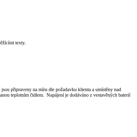
žícími texty.
jsou připraveny na míru dle požadavku klienta a umístěny nad
vanou teplotním čidlem. Napájení je dodáváno z vestavěných baterií