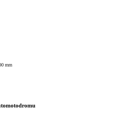
800 mm
 automotodromu