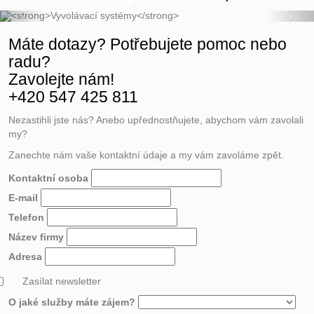
Máte dotazy? Potřebujete pomoc nebo
radu?
Zavolejte nám!
+420 547 425 811
Nezastihli jste nás? Anebo upřednostňujete, abychom vám zavolali
my?
Zanechte nám vaše kontaktní údaje a my vám zavoláme zpět.
Kontaktní osoba
E-mail
Telefon
Název firmy
Adresa
Zasílat newsletter
O jaké služby máte zájem?