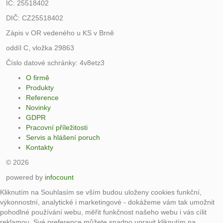
IČ: 25518402
DIČ: CZ25518402
Zápis v OR vedeného u KS v Brně
oddíl C, vložka 29863
Číslo datové schránky: 4v8etz3
O firmě
Produkty
Reference
Novinky
GDPR
Pracovní příležitosti
Servis a hlášení poruch
Kontakty
© 2026
powered by
infocount
Kliknutím na Souhlasím se vším budou uloženy cookies funkční,
výkonnostní, analytické i marketingové - dokážeme vám tak umožnit
pohodlné používání webu, měřit funkčnost našeho webu i vás cílit
reklamou. Své preference můžete snadno upravit kliknutím na