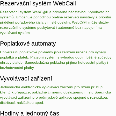
Rezervační systém WebCall
Rezervační systém WebC@ll je primárně nádstavbou vyvolávacích
systémů. Umožňuje pohodlnou on-line rezervaci návštěvy a prioritní
přidělení pořadového čísla v místě obsluhy. WebC@ll může služby
rezervačního systému poskytovat i autonomě bez napojení na
vyvolávací systém.
Poplatkové automaty
Univerzální poplatkové pokladny jsou zařízení určená pro výběry
poplatků a plateb. Platební systém s výhodou doplní běžné způsoby
úhrady plateb. Samoobslužná pokladna přijímá hotovostní platby i
bezhotovostní platby.
Vyvolávací zařízení
Jednoduchá elektronická vyvolávací zařízení pro řízení přístupu
klientů k přepážce, pokladně či jinému obslužnému místu.Specifická
vyvolávací zařízení pro průmyslové aplikace spojené s rozvážkou,
distribucí, nakládkou apod.
Hodiny a jednotný čas