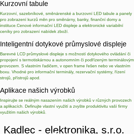
Kurzovní tabule
Kurzovní, sazebníkové, směnárenské a burzovní LED tabule a panely
pro zobrazení kurzů měn pro směnárny, banky, finanční domy a
instituce.Cenové informační LED displeje a elektronické variabilní
ceníky pro zobrazení nabídek zboží.
Inteligentní dotykové průmyslové displeje
Barevné LCD průmyslové displeje s možností dotykového ovládání či
propojení s termotiskárnou a autonomním či podřízeným terminálovým
provozem. S vlastním řadičem, v open frame řešen nebo ve vlastním
boxu. Vhodné pro informační terminály, rezervační systémy, řízení
strojů, přístrojů apod.
Aplikace našich výrobků
Inspirujte se reálným nasazením našich výrobků v různých provozech
a aplikacích. Definujte vlastní využití a zvyšte produktivitu vaší firmy
využitím našich výrobků.
Vyvolávací systémy
Kadlec - elektronika, s.r.o.