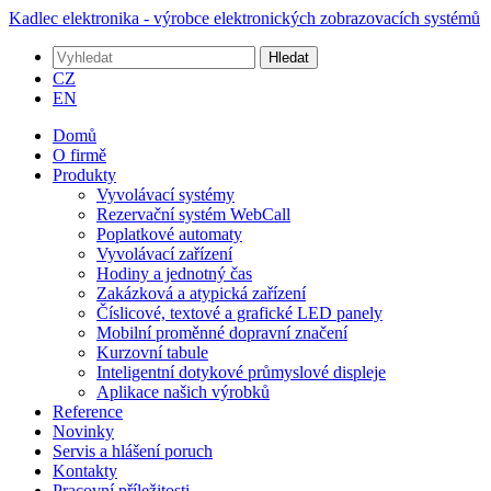
Kadlec elektronika - výrobce elektronických zobrazovacích systémů
Hledat
CZ
EN
Domů
O firmě
Produkty
Vyvolávací systémy
Rezervační systém WebCall
Poplatkové automaty
Vyvolávací zařízení
Hodiny a jednotný čas
Zakázková a atypická zařízení
Číslicové, textové a grafické LED panely
Mobilní proměnné dopravní značení
Kurzovní tabule
Inteligentní dotykové průmyslové displeje
Aplikace našich výrobků
Reference
Novinky
Servis a hlášení poruch
Kontakty
Pracovní příležitosti