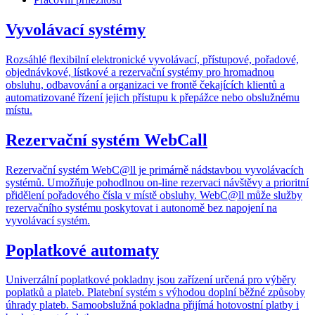
Vyvolávací systémy
Rozsáhlé flexibilní elektronické vyvolávací, přístupové, pořadové,
objednávkové, lístkové a rezervační systémy pro hromadnou
obsluhu, odbavování a organizaci ve frontě čekajících klientů a
automatizované řízení jejich přístupu k přepážce nebo obslužnému
místu.
Rezervační systém WebCall
Rezervační systém WebC@ll je primárně nádstavbou vyvolávacích
systémů. Umožňuje pohodlnou on-line rezervaci návštěvy a prioritní
přidělení pořadového čísla v místě obsluhy. WebC@ll může služby
rezervačního systému poskytovat i autonomě bez napojení na
vyvolávací systém.
Poplatkové automaty
Univerzální poplatkové pokladny jsou zařízení určená pro výběry
poplatků a plateb. Platební systém s výhodou doplní běžné způsoby
úhrady plateb. Samoobslužná pokladna přijímá hotovostní platby i