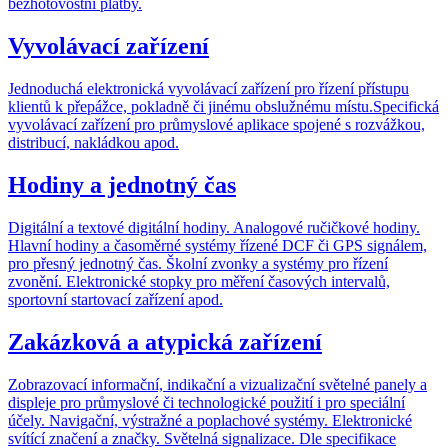
bezhotovostní platby.
Vyvolávací zařízení
Jednoduchá elektronická vyvolávací zařízení pro řízení přístupu
klientů k přepážce, pokladně či jinému obslužnému místu.Specifická
vyvolávací zařízení pro průmyslové aplikace spojené s rozvážkou,
distribucí, nakládkou apod.
Hodiny a jednotný čas
Digitální a textové digitální hodiny. Analogové ručičkové hodiny.
Hlavní hodiny a časoměrné systémy řízené DCF či GPS signálem,
pro přesný jednotný čas. Školní zvonky a systémy pro řízení
zvonění. Elektronické stopky pro měření časových intervalů,
sportovní startovací zařízení apod.
Zakázková a atypická zařízení
Zobrazovací informační, indikační a vizualizační světelné panely a
displeje pro průmyslové či technologické použití i pro speciální
účely. Navigační, výstražné a poplachové systémy. Elektronické
svítící značení a značky. Světelná signalizace. Dle specifikace