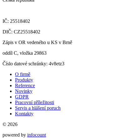
IČ: 25518402
DIČ: CZ25518402
Zápis v OR vedeného u KS v Brně
oddíl C, vložka 29863
Číslo datové schránky: 4v8etz3
O firmě
Produkty
Reference
Novinky
GDPR
Pracovní příležitosti
Servis a hlášení poruch
Kontakty
© 2026
powered by
infocount