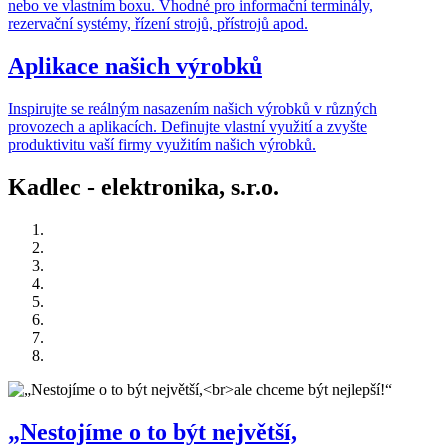
nebo ve vlastním boxu. Vhodné pro informační terminály,
rezervační systémy, řízení strojů, přístrojů apod.
Aplikace našich výrobků
Inspirujte se reálným nasazením našich výrobků v různých
provozech a aplikacích. Definujte vlastní využití a zvyšte
produktivitu vaší firmy využitím našich výrobků.
Kadlec - elektronika, s.r.o.
„Nestojíme o to být největší,