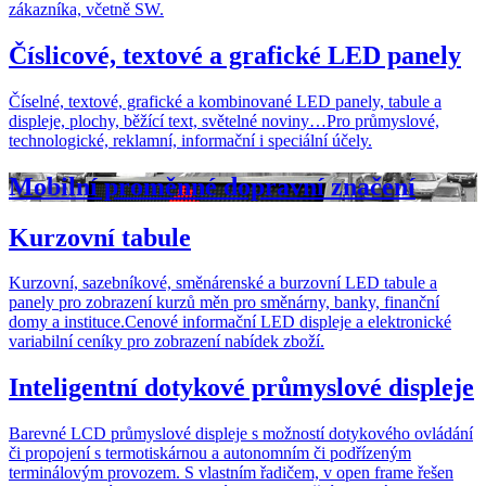
zákazníka, včetně SW.
Číslicové, textové a grafické LED panely
Číselné, textové, grafické a kombinované LED panely, tabule a
displeje, plochy, běžící text, světelné noviny…Pro průmyslové,
technologické, reklamní, informační i speciální účely.
Mobilní proměnné dopravní značení
Kurzovní tabule
Kurzovní, sazebníkové, směnárenské a burzovní LED tabule a
panely pro zobrazení kurzů měn pro směnárny, banky, finanční
domy a instituce.Cenové informační LED displeje a elektronické
variabilní ceníky pro zobrazení nabídek zboží.
Inteligentní dotykové průmyslové displeje
Barevné LCD průmyslové displeje s možností dotykového ovládání
či propojení s termotiskárnou a autonomním či podřízeným
terminálovým provozem. S vlastním řadičem, v open frame řešen