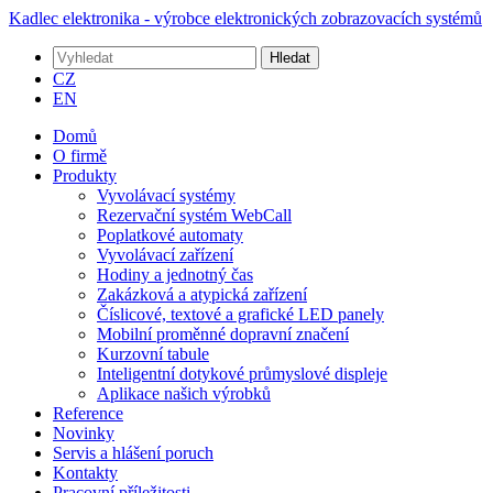
Kadlec elektronika - výrobce elektronických zobrazovacích systémů
Hledat
CZ
EN
Domů
O firmě
Produkty
Vyvolávací systémy
Rezervační systém WebCall
Poplatkové automaty
Vyvolávací zařízení
Hodiny a jednotný čas
Zakázková a atypická zařízení
Číslicové, textové a grafické LED panely
Mobilní proměnné dopravní značení
Kurzovní tabule
Inteligentní dotykové průmyslové displeje
Aplikace našich výrobků
Reference
Novinky
Servis a hlášení poruch
Kontakty
Pracovní příležitosti