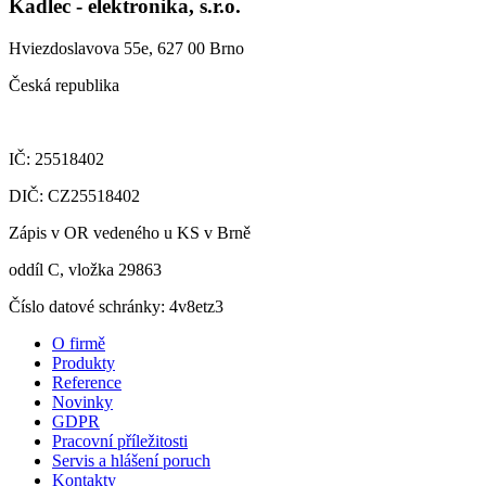
Kadlec - elektronika, s.r.o.
Hviezdoslavova 55e, 627 00 Brno
Česká republika
IČ: 25518402
DIČ: CZ25518402
Zápis v OR vedeného u KS v Brně
oddíl C, vložka 29863
Číslo datové schránky: 4v8etz3
O firmě
Produkty
Reference
Novinky
GDPR
Pracovní příležitosti
Servis a hlášení poruch
Kontakty