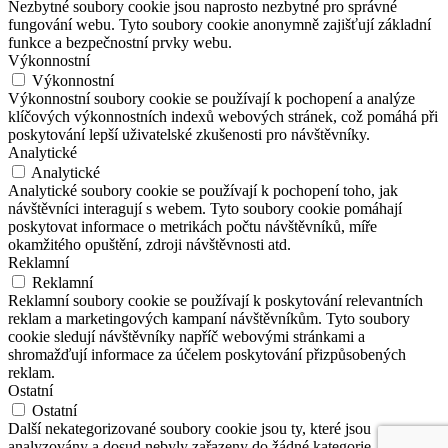
Nezbytné soubory cookie jsou naprosto nezbytné pro správné
fungování webu. Tyto soubory cookie anonymně zajišťují základní
funkce a bezpečnostní prvky webu.
Výkonnostní
Výkonnostní
Výkonnostní soubory cookie se používají k pochopení a analýze
klíčových výkonnostních indexů webových stránek, což pomáhá při
poskytování lepší uživatelské zkušenosti pro návštěvníky.
Analytické
Analytické
Analytické soubory cookie se používají k pochopení toho, jak
návštěvníci interagují s webem. Tyto soubory cookie pomáhají
poskytovat informace o metrikách počtu návštěvníků, míře
okamžitého opuštění, zdroji návštěvnosti atd.
Reklamní
Reklamní
Reklamní soubory cookie se používají k poskytování relevantních
reklam a marketingových kampaní návštěvníkům. Tyto soubory
cookie sledují návštěvníky napříč webovými stránkami a
shromažďují informace za účelem poskytování přizpůsobených
reklam.
Ostatní
Ostatní
Další nekategorizované soubory cookie jsou ty, které jsou
analyzovány a dosud nebyly zařazeny do žádné kategorie.