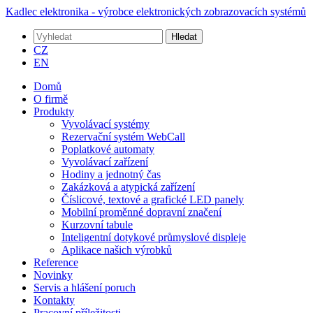
Kadlec elektronika - výrobce elektronických zobrazovacích systémů
Hledat
CZ
EN
Domů
O firmě
Produkty
Vyvolávací systémy
Rezervační systém WebCall
Poplatkové automaty
Vyvolávací zařízení
Hodiny a jednotný čas
Zakázková a atypická zařízení
Číslicové, textové a grafické LED panely
Mobilní proměnné dopravní značení
Kurzovní tabule
Inteligentní dotykové průmyslové displeje
Aplikace našich výrobků
Reference
Novinky
Servis a hlášení poruch
Kontakty
Pracovní příležitosti