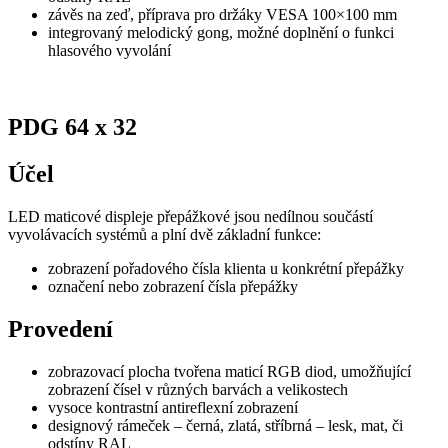
závěs na zeď, příprava pro držáky VESA 100×100 mm
integrovaný melodický gong, možné doplnění o funkci
hlasového vyvolání
PDG 64 x 32
Účel
LED maticové displeje přepážkové jsou nedílnou součástí
vyvolávacích systémů a plní dvě základní funkce:
zobrazení pořadového čísla klienta u konkrétní přepážky
označení nebo zobrazení čísla přepážky
Provedení
zobrazovací plocha tvořena maticí RGB diod, umožňující
zobrazení čísel v různých barvách a velikostech
vysoce kontrastní antireflexní zobrazení
designový rámeček – černá, zlatá, stříbrná – lesk, mat, či
odstíny RAL