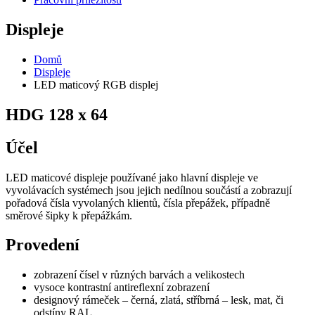
Displeje
Domů
Displeje
LED maticový RGB displej
HDG 128 x 64
Účel
LED maticové displeje používané jako hlavní displeje ve
vyvolávacích systémech jsou jejich nedílnou součástí a zobrazují
pořadová čísla vyvolaných klientů, čísla přepážek, případně
směrové šipky k přepážkám.
Provedení
zobrazení čísel v různých barvách a velikostech
vysoce kontrastní antireflexní zobrazení
designový rámeček – černá, zlatá, stříbrná – lesk, mat, či
odstíny RAL