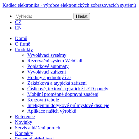
Kadlec elektronika - výrobce elektronických zobrazovacích systémů
Hledat
CZ
EN
Domů
O firmě
Produkty
Vyvolávací systémy
Rezervační systém WebCall
Poplatkové automaty
Vyvolávací zařízení
Hodiny a jednotný čas
Zakázková a atypická zařízení
Číslicové, textové a grafické LED panely
Mobilní proměnné dopravní značení
Kurzovní tabule
Inteligentní dotykové průmyslové displeje
Aplikace našich výrobků
Reference
Novinky
Servis a hlášení poruch
Kontakty
Pracovní příležitosti