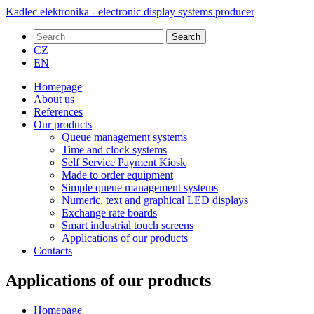
Kadlec elektronika - electronic display systems producer
Search
CZ
EN
Homepage
About us
References
Our products
Queue management systems
Time and clock systems
Self Service Payment Kiosk
Made to order equipment
Simple queue management systems
Numeric, text and graphical LED displays
Exchange rate boards
Smart industrial touch screens
Applications of our products
Contacts
Applications of our products
Homepage