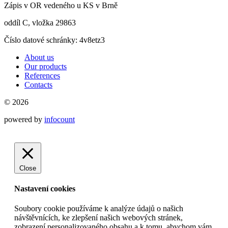
Zápis v OR vedeného u KS v Brně
oddíl C, vložka 29863
Číslo datové schránky: 4v8etz3
About us
Our products
References
Contacts
© 2026
powered by
infocount
Close
Nastavení cookies
Soubory cookie používáme k analýze údajů o našich
návštěvnících, ke zlepšení našich webových stránek,
zobrazení personalizovaného obsahu a k tomu, abychom vám