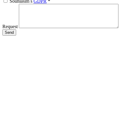
Souhlasím s
GDPR
*
Request