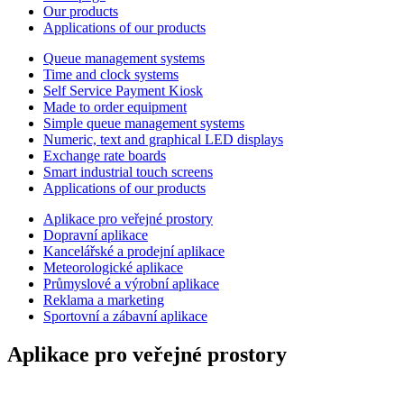
Our products
Applications of our products
Queue management systems
Time and clock systems
Self Service Payment Kiosk
Made to order equipment
Simple queue management systems
Numeric, text and graphical LED displays
Exchange rate boards
Smart industrial touch screens
Applications of our products
Aplikace pro veřejné prostory
Dopravní aplikace
Kancelářské a prodejní aplikace
Meteorologické aplikace
Průmyslové a výrobní aplikace
Reklama a marketing
Sportovní a zábavní aplikace
Aplikace pro veřejné prostory