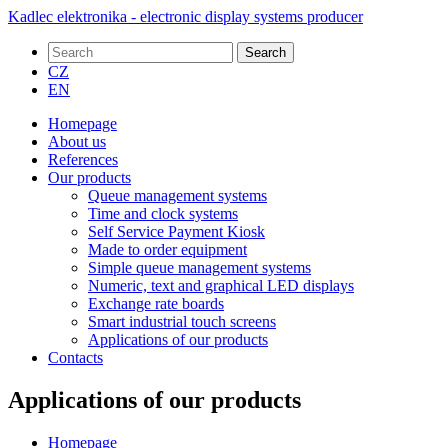
Kadlec elektronika - electronic display systems producer
Search
CZ
EN
Homepage
About us
References
Our products
Queue management systems
Time and clock systems
Self Service Payment Kiosk
Made to order equipment
Simple queue management systems
Numeric, text and graphical LED displays
Exchange rate boards
Smart industrial touch screens
Applications of our products
Contacts
Applications of our products
Homepage